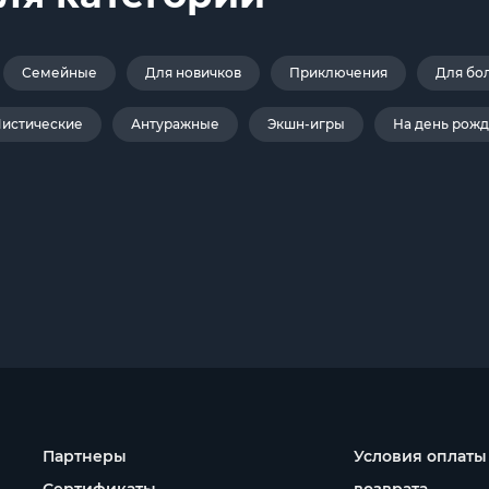
Семейные
Для новичков
Приключения
Для бо
истические
Антуражные
Экшн-игры
На день рож
Партнеры
Условия оплаты