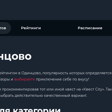
тов
Рейтинги
Расписание
нцово
 рейтингом в Одинцово, популярность которых определяетс
обзоры и
выбирайте
приключение себе по вкусу!
и прокомментировав тот или иной квест на «Квест City». Т
выбрать действительно качественный вариант.
ля категории