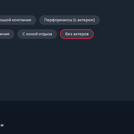
льшой компании
Перформансы (с актером)
дения
С зоной отдыха
Без актеров
 и