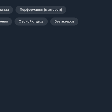
пании
Перформансы (с актером)
дения
С зоной отдыха
Без актеров