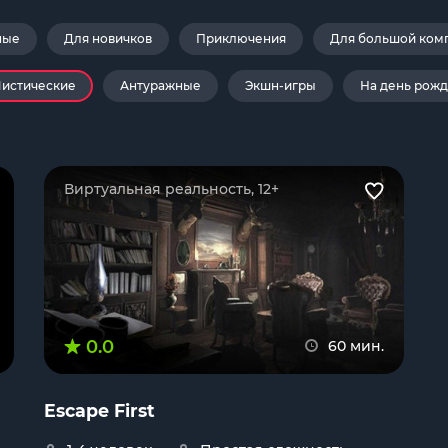
ные
Для новичков
Приключения
Для большой ком
истические
Антуражные
Экшн-игры
На день рож
Виртуальная реальность, 12+
0.0
60 мин.
Escape First