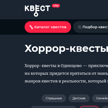
Каталог квестов
Подбор квес
Хоррор-квесты
Хоррор-квесты в Одинцово — приключе
на которых придется прятаться от ман
жанров квестов в реальности, который 
Страшные
Детские
Семей