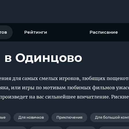
тов
Рейтинги
Расписание
 в Одинцово
ния для самых смелых игроков, любящих пощекотат
ьяка, или игры по мотивам любимых фильмов ужас
произведет на вас сильнейшее впечатление. Рискне
ные
Для новичков
Приключения
Для большой ком