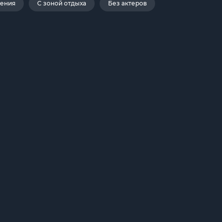
дения
С зоной отдыха
Без актеров