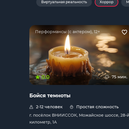
Виртуальная реальность
Хоррор
М
Перформансы (с актером), 12+
0.0
75 мин.
Бойся темноты
2-12 человек
Простая сложность
г. посёлок ВНИИССОК, Можайское шоссе, 28-
километр, 1А