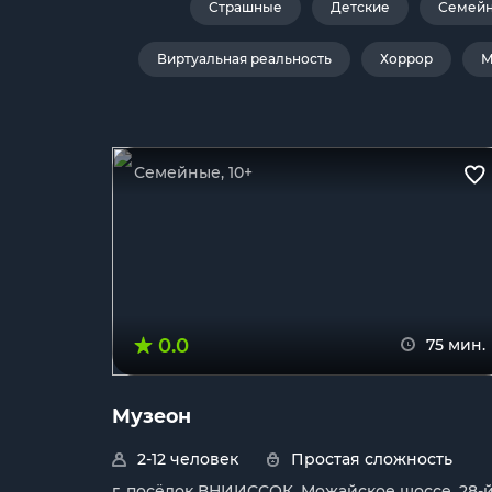
Страшные
Детские
Семей
Виртуальная реальность
Хоррор
М
Семейные, 10+
0.0
75 мин.
Музеон
2-12 человек
Простая сложность
г. посёлок ВНИИССОК, Можайское шоссе, 28-