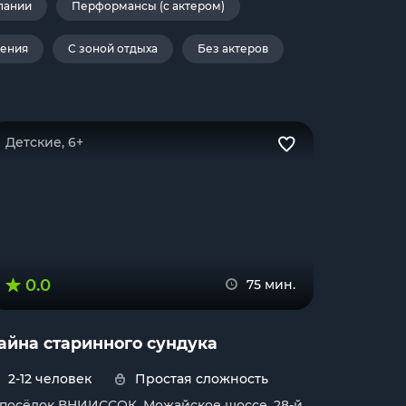
пании
Перформансы (с актером)
дения
С зоной отдыха
Без актеров
Детские, 6+
0.0
75 мин.
айна старинного сундука
2-12 человек
Простая сложность
. посёлок ВНИИССОК, Можайское шоссе, 28-й