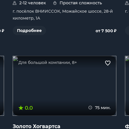
2-12 человек
Простая сложность
г. посёлок ВНИИССОК, Можайское шоссе, 28-й
г
километр, 1А
₽
₽
Подробнее
0
от 7 500
Для большой компании, 8+
0.0
75 мин.
Золото Хогвартса
Ф