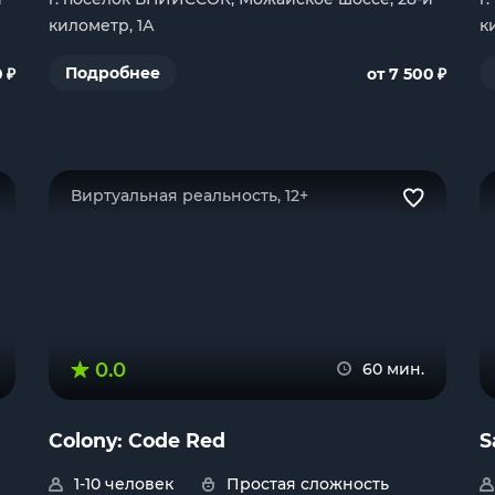
километр, 1А
к
₽
₽
Подробнее
0
от 7 500
Виртуальная реальность, 12+
0.0
60 мин.
Colony: Code Red
S
1-10 человек
Простая сложность