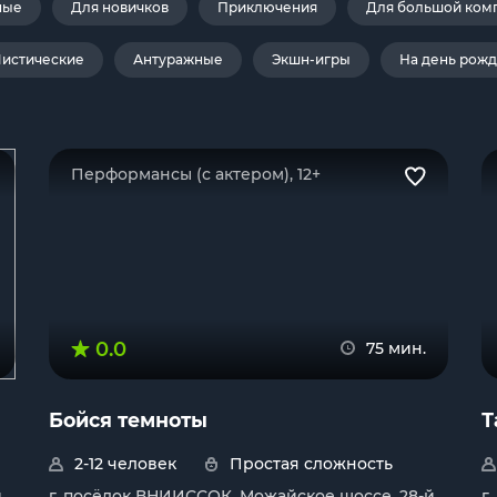
ные
Для новичков
Приключения
Для большой ком
истические
Антуражные
Экшн-игры
На день рож
Перформансы (с актером), 12+
0.0
75 мин.
Бойся темноты
Т
2-12 человек
Простая сложность
й
г. посёлок ВНИИССОК, Можайское шоссе, 28-й
г