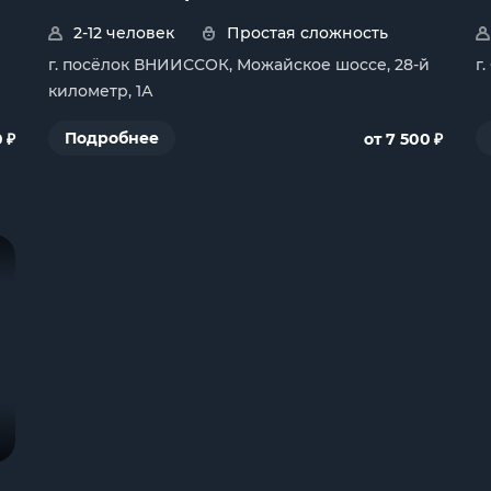
2-12 человек
Простая сложность
г. посёлок ВНИИССОК, Можайское шоссе, 28-й
г
километр, 1А
₽
₽
Подробнее
0
от 7 500