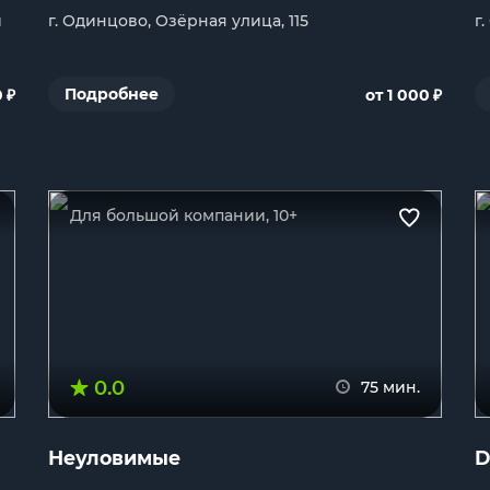
й
г. Одинцово, Озёрная улица, 115
г
₽
₽
Подробнее
0
от 1 000
Для большой компании, 10+
0.0
75 мин.
Неуловимые
D