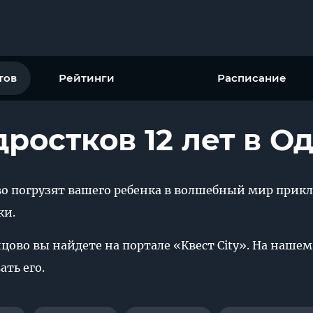
тов
Рейтинги
Расписание
дростков 12 лет в О
ово погрузят вашего ребенка в волшебный мир прик
ки.
нцово вы найдете на портале «Квест City». На наше
ть его.