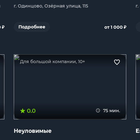
й
г. Одинцово, Озёрная улица, 115
г
₽
₽
Подробнее
0
от 1 000
Для большой компании, 10+
0.0
75 мин.
Неуловимые
E