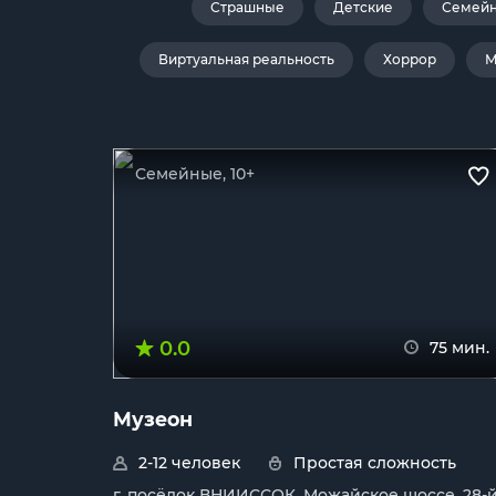
Страшные
Детские
Семей
Виртуальная реальность
Хоррор
М
Семейные, 10+
0.0
75 мин.
Музеон
2-12 человек
Простая сложность
г. посёлок ВНИИССОК, Можайское шоссе, 28-