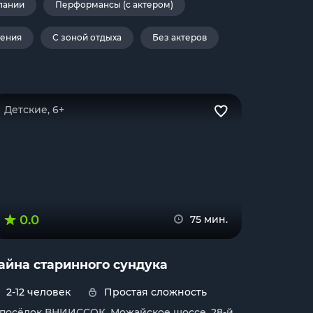
пании
Перформансы (с актером)
дения
С зоной отдыха
Без актеров
Детские, 6+
0.0
75 мин.
айна старинного сундука
2-12 человек
Простая сложность
. посёлок ВНИИССОК, Можайское шоссе, 28-й