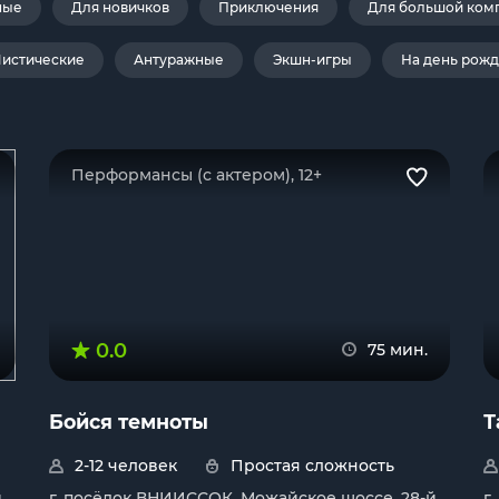
ные
Для новичков
Приключения
Для большой ком
истические
Антуражные
Экшн-игры
На день рож
Перформансы (с актером), 12+
0.0
75 мин.
Бойся темноты
Т
2-12 человек
Простая сложность
й
г. посёлок ВНИИССОК, Можайское шоссе, 28-й
г