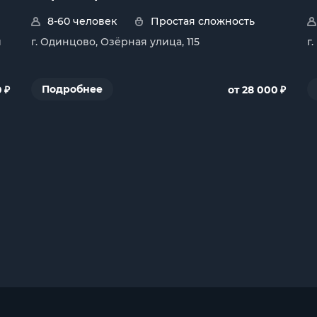
8-60 человек
Простая сложность
й
г. Одинцово, Озёрная улица, 115
г
₽
₽
Подробнее
0
от 28 000