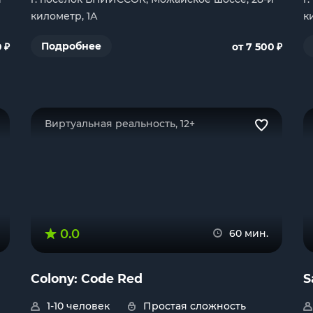
километр, 1А
к
₽
₽
Подробнее
0
от 7 500
Виртуальная реальность, 12+
0.0
60 мин.
Colony: Code Red
S
1-10 человек
Простая сложность