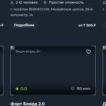
2-12 человек
Простая сложность
г. посёлок ВНИИССОК, Можайское шоссе, 28-й
г
километр, 1А
₽
₽
Подробнее
0
от 7 500
Экшн-игры, 6+
0.0
150 мин.
Форт Боярд 2.0
Д