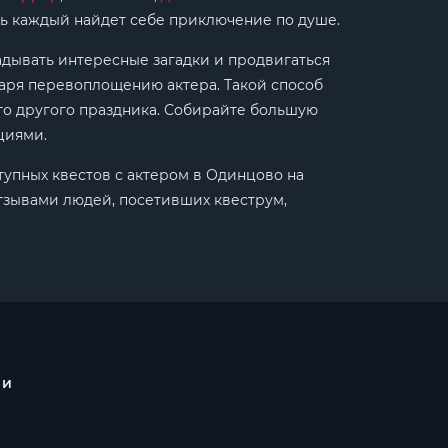
сь каждый найдет себе приключение по душе.
адывать интересные загадки и продвигаться
даря перевоплощению актера. Такой способ
го другого праздника. Собирайте большую
циями.
ступных квестов с актером в Одинцово на
отзывами людей, посетивших квеструм,
 и