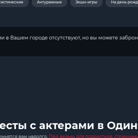
истические
Антуражные
Экшн-игры
На день рож
ии в Вашем городе отсутствуют, но вы можете заброн
есты с актерами в Оди
омнятся вам надолго.
Про ведьм
,
для подростков
,
страшные