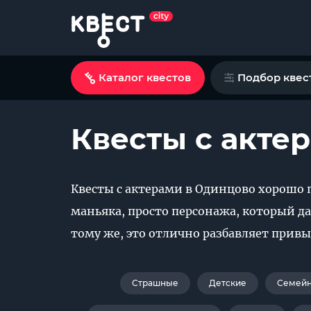
Каталог квестов
Подбор квес
Квесты с акте
Квесты с актерами в Одинцово хорошо 
маньяка, просто персонажа, который да
тому же, это отлично разбавляет привы
Страшные
Детские
Семей