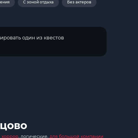
дения
С зоной отдыха
Без актеров
ировать один из квестов
нцово
,
хоррор
, логические,
для большой компании