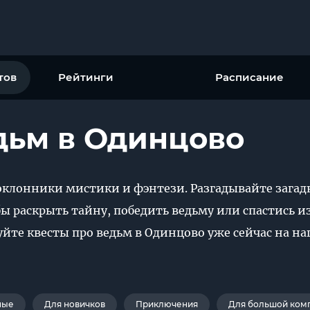
тов
Рейтинги
Расписание
дьм в Одинцово
оклонники мистики и фэнтези. Разгадывайте загад
ы раскрыть тайну, победить ведьму или спастись из
йте квесты про ведьм в Одинцово уже сейчас на на
ные
Для новичков
Приключения
Для большой ком