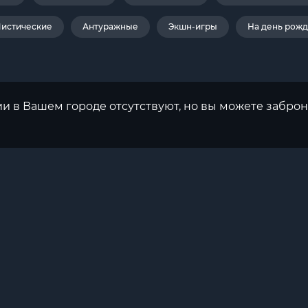
истические
Антуражные
Экшн-игры
На день рож
ии в Вашем городе отсутствуют, но вы можете заброн