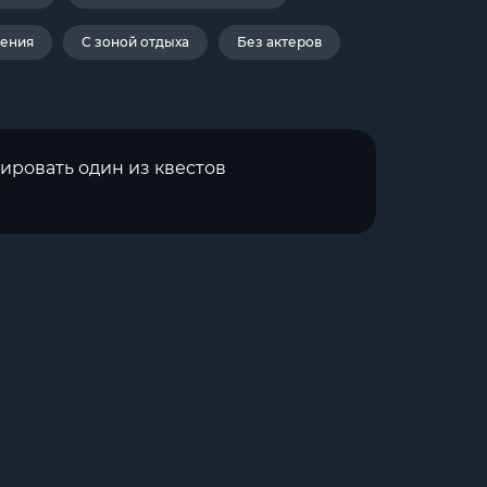
дения
С зоной отдыха
Без актеров
ировать один из квестов