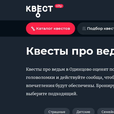
Каталог квестов
Подбор квес
Квесты про ве
Квесты про ведьм в Одинцово оценят п
головоломки и действуйте сообща, чтоб
впечатления будут обеспечены. Брониру
выберите подходящий.
Страшные
Детские
Семей