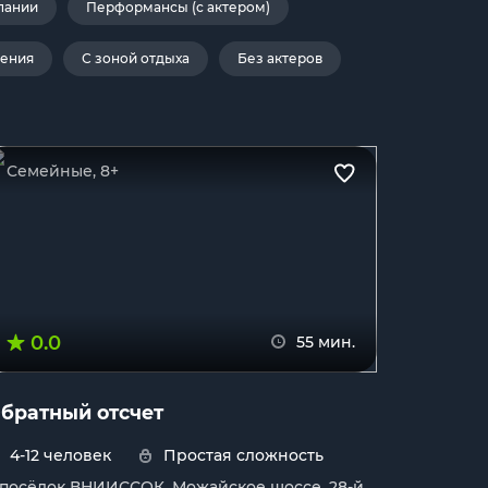
пании
Перформансы (с актером)
дения
С зоной отдыха
Без актеров
Семейные, 8+
0.0
55 мин.
братный отсчет
4-12 человек
Простая сложность
. посёлок ВНИИССОК, Можайское шоссе, 28-й