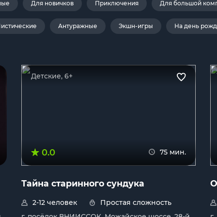
ные
Для новичков
Приключения
Для большой ком
истические
Антуражные
Экшн-игры
На день рож
Детские, 6+
0.0
75 мин.
Тайна старинного сундука
О
2-12 человек
Простая сложность
й
г. посёлок ВНИИССОК, Можайское шоссе, 28-й
г