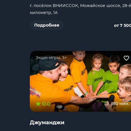
г. посёлок ВНИИССОК, Можайское шоссе, 28-
километр, 1А
Подробнее
от 7 50
Экшн-игры, 5+
0.0
180 мин.
Джуманджи