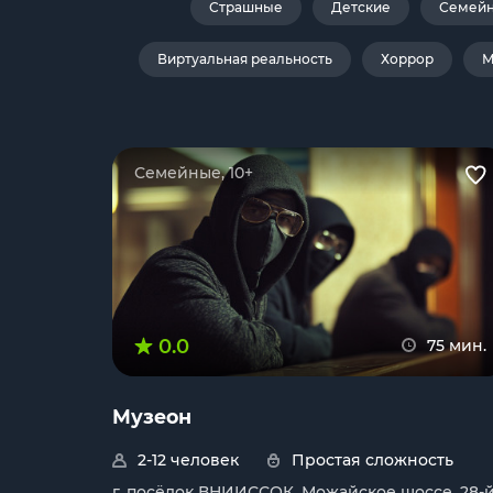
Страшные
Детские
Семей
Виртуальная реальность
Хоррор
М
Семейные, 10+
0.0
75 мин.
Музеон
2-12 человек
Простая сложность
г. посёлок ВНИИССОК, Можайское шоссе, 28-