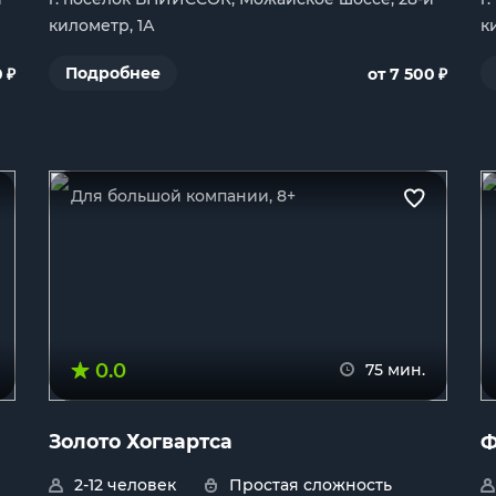
километр, 1А
к
₽
₽
Подробнее
0
от 7 500
Для большой компании, 8+
0.0
75 мин.
Золото Хогвартса
Ф
2-12 человек
Простая сложность