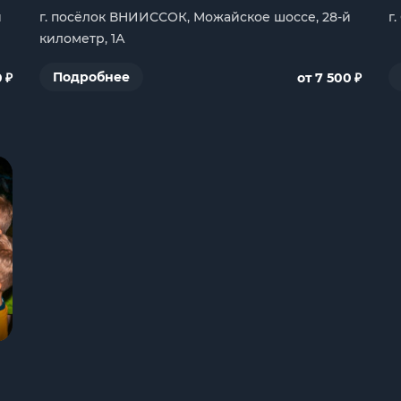
й
г. посёлок ВНИИССОК, Можайское шоссе, 28-й
г
километр, 1А
₽
₽
Подробнее
0
от 7 500