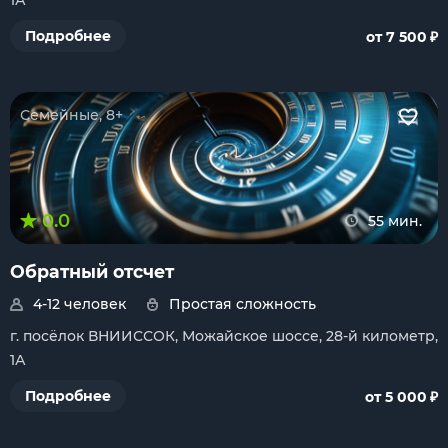
1А
₽
Подробнее
от 7 500
Семейные, 8+
0.0
55 мин.
Обратный отсчет
4-12 человек
Простая сложность
г. посёлок ВНИИССОК, Можайское шоссе, 28-й километр,
1А
₽
Подробнее
от 5 000