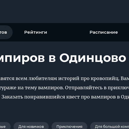
тов
Рейтинги
Расписание
мпиров в Одинцово
авятся всем любителям историй про кровопийц. Ва
ураже на тему вампиров. Отправляйтесь в приклю
. Заказать понравившийся квест про вампиров в О
ные
Для новичков
Приключения
Для большой ком