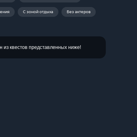
дения
С зоной отдыха
Без актеров
н из квестов представленных ниже!