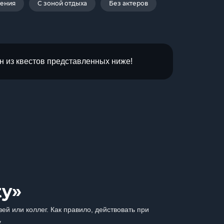
дения
С зоной отдыха
Без актеров
н из квестов представленных ниже!
ty»
ей или коллег. Как правило, действовать при
.