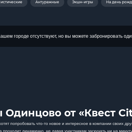
истические
Антуражные
Экшн-игры
На день рож
Вашем городе отсутствуют, но вы можете забронировать оди
 Одинцово от «Квест Ci
тят попробовать что-то новое и интересное в компании своих друз
 проходит динамично, не давая участникам заскучать ни на минуту