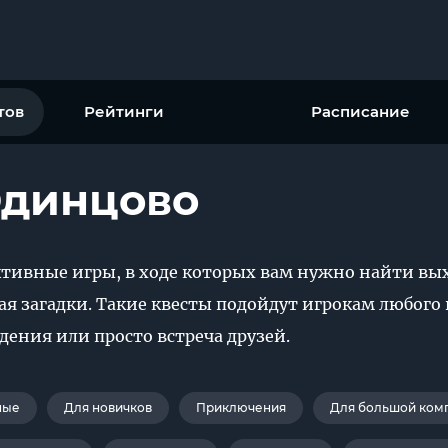
тов
Рейтинги
Расписание
Одинцово
тивные игры, в ходе которых вам нужно найти вых
я загадки. Такие квесты подойдут игрокам любого 
дения или просто встреча друзей.
ные
Для новичков
Приключения
Для большой ком