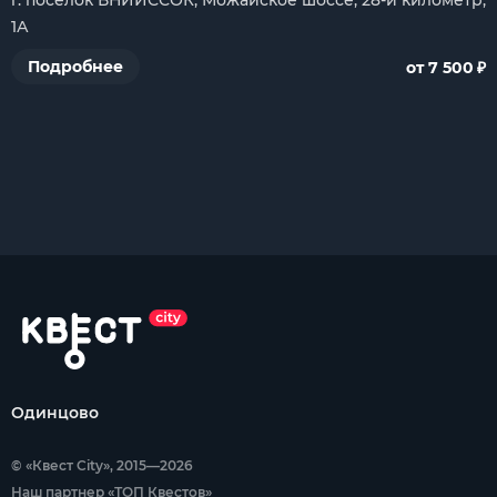
г. посёлок ВНИИССОК, Можайское шоссе, 28-й километр,
1А
₽
Подробнее
от 7 500
Одинцово
© «Квест City», 2015—2026
Наш партнер «ТОП Квестов»