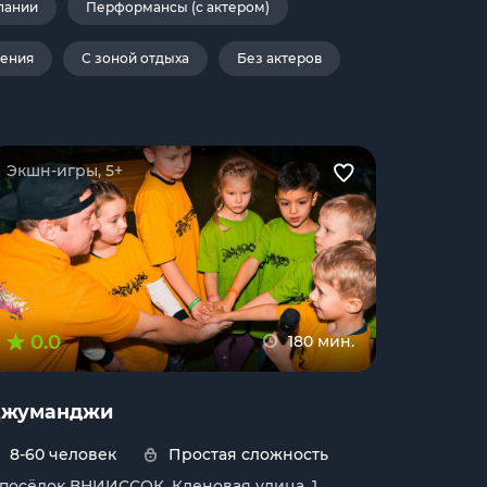
пании
Перформансы (с актером)
дения
С зоной отдыха
Без актеров
Экшн-игры, 5+
0.0
180 мин.
жуманджи
8-60 человек
Простая сложность
. посёлок ВНИИССОК, Кленовая улица, 1