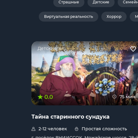
Страшные
Детские
Семей
Виртуальная реальность
Хоррор
М
Детские, 6+
0.0
75 мин.
Тайна старинного сундука
2-12 человек
Простая сложность
г. посёлок ВНИИССОК, Можайское шоссе, 28-