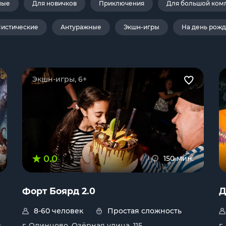
ные
Для новичков
Приключения
Для большой ком
истические
Антуражные
Экшн-игры
На день рож
Экшн-игры, 6+
0.0
150 мин.
Форт Боярд 2.0
Д
8-60 человек
Простая сложность
й
г. Одинцово, Озёрная улица, 115
г